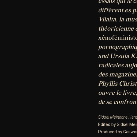
essais qui le 
différent.es p
Vilalta, la mu
théoricienne 
xénoféminist
pornographiqu
and Ursula K. 
radicales aujo
des magazines
Phyllis Christ
ouvre le livr
de se confron
Sidsel Meineche Ha
Edited by Sidsel Me
Produced by Gaswor