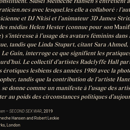
constituent. Sidsel Meineche Hansen s’entretient a
raticien.nes avec lesquel.les elle a collaboré : l’a
sicienne et DJ Nkisi et l’animateur 3D James Stri
des médias Helen Hester (connue pour son
Manif
e)
s’intéresse à l’usage des avatars féminins dans 
e, tandis que Linda Stupart, citant Sara Ahmed,
Le Guin, interroge ce que signifient les pratique
urd’hui. Le collectif d’artistes Radclyffe Hall pa
 érotiques lesbiens des années 1980 avec la pho
opher, tandis que la contribution de l’artiste Han
e, se donne comme un manifeste à l’usage des artis
ter au poids des circonstances politiques d’aujour
nsen – SECOND SEX WAR
, 2019
ineche Hansen and Robert Leckie
ks, London