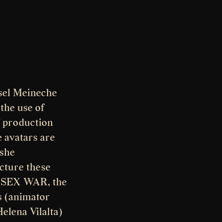
sel Meineche
the use of
f production
e avatars are
 she
ucture these
D SEX WAR, the
s (animator
elena Vilalta)