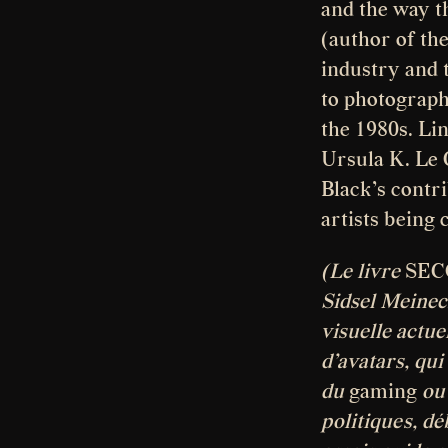
and the way t
(author of th
industry and t
to photograph
the 1980s. Li
Ursula K. Le 
Black’s contri
artists being
(Le livre
SEC
Sidsel Meinec
visuelle actue
d’avatars, qu
du
gaming
ou
politiques, dé