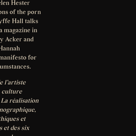
elen Hester
ons of the porn
yffe Hall talks
ca magazine in
hy Acker and
t Hannah
 manifesto for
rcumstances.
 l’artiste
 culture
 La réalisation
rnographique,
thiques et
s et des six