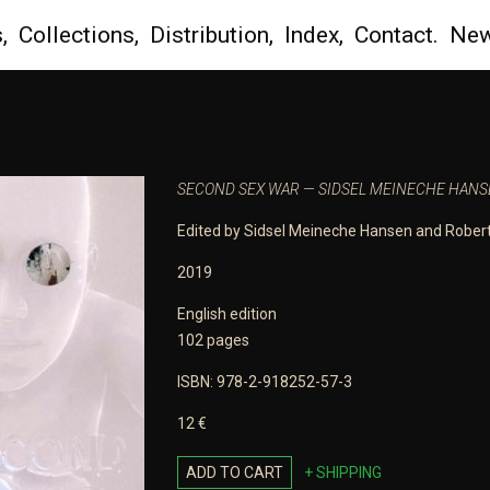
,
Collections,
Distribution,
Index,
Contact.
New
SECOND SEX WAR — SIDSEL MEINECHE HAN
Edited by Sidsel Meineche Hansen and Robert
2019
English edition
102 pages
ISBN: 978-2-918252-57-3
12 €
ADD TO CART
+ SHIPPING