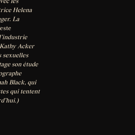
vec les
utrice Helena
nger. La
este
l’industrie
 Kathy Acker
s sexuelles
rtage son étude
tographe
nah Black, qui
tes qui tentent
d’hui.)