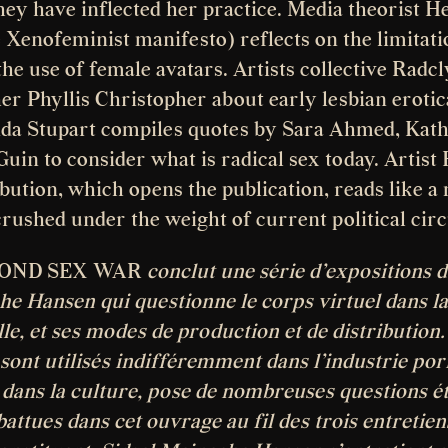
hey have inflected her practice. Media theorist H
e Xenofeminist manifesto) reflects on the limitati
he use of female avatars. Artists collective Radcl
er Phyllis Christopher about early lesbian eroti
nda Stupart compiles quotes by Sara Ahmed, Kat
Guin to consider what is radical sex today. Artis
bution, which opens the publication, reads like a
 crushed under the weight of current political ci
OND SEX WAR
conclut une série d’expositions de
he Hansen qui questionne le corps virtuel dans la
lle, et ses modes de production et de distribution.
i sont utilisés indifféremment dans l’industrie po
 dans la culture, pose de nombreuses questions é
battues dans cet ouvrage au fil des trois entretien