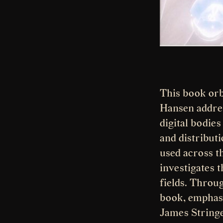
This book or
Hansen addres
digital bodie
and distribut
used across t
investigates 
fields. Thro
book, emphasi
James Stringe