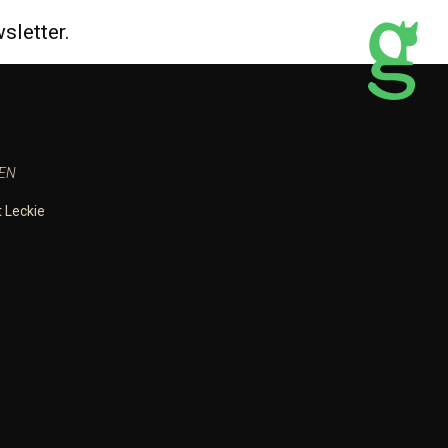
sletter.
SEN
 Leckie